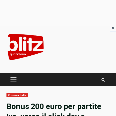
×
Skip
to
content
PRIMARY
MENU
Cronaca Italia
Bonus 200 euro per partite