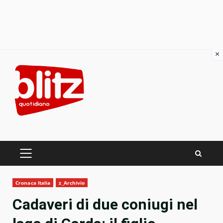
×
Skip
to
content
PRIMARY
MENU
Cronaca Italia
z_Archivio
Cadaveri di due coniugi nel