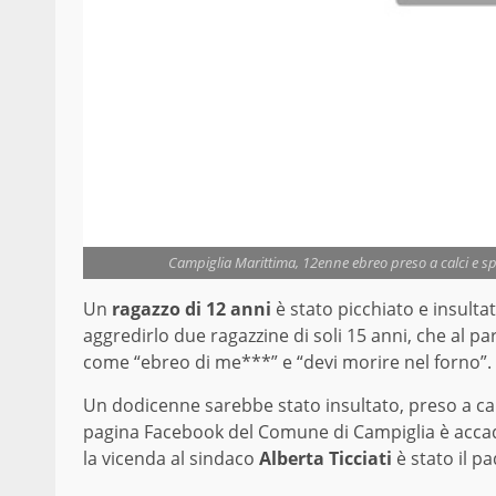
Campiglia Marittima, 12enne ebreo preso a calci e spu
Un
ragazzo di 12 anni
è stato picchiato e insulta
aggredirlo due ragazzine di soli 15 anni, che al p
come “ebreo di me***” e “devi morire nel forno”.
Un dodicenne sarebbe stato insultato, preso a calc
pagina Facebook del Comune di Campiglia è acc
la vicenda al sindaco
Alberta Ticciati
è stato il 