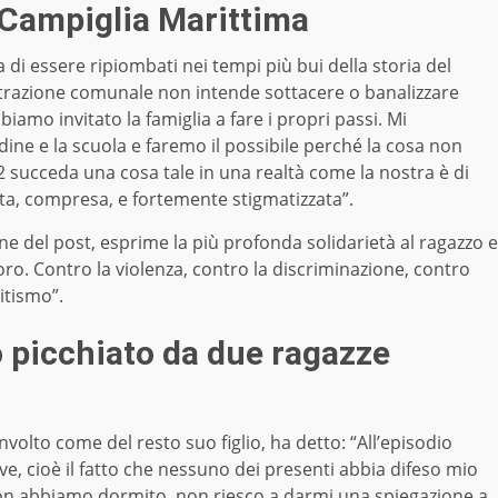
 Campiglia Marittima
 di essere ripiombati nei tempi più bui della storia del
istrazione comunale non intende sottacere o banalizzare
iamo invitato la famiglia a fare i propri passi. Mi
dine e la scuola e faremo il possibile perché la cosa non
22 succeda una cosa tale in una realtà come la nostra è di
a, compresa, e fortemente stigmatizzata”.
e del post, esprime la più profonda solidarietà al ragazzo e
oro. Contro la violenza, contro la discriminazione, contro
itismo”.
o picchiato da due ragazze
nvolto come del resto suo figlio, ha detto: “All’episodio
ve, cioè il fatto che nessuno dei presenti abbia difeso mio
. Non abbiamo dormito, non riesco a darmi una spiegazione a