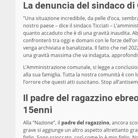
La denuncia del sindaco di
“Una situazione incredibile, da pelle d’oca, sembra
nostro paese – dice il sindaco Ticciati – L’ammin
quanto accaduto che è di una gravità inaudita. Abb
confronterò tra oggi e domani con le forze dell’or
venga archiviata e banalizzata. Il fatto che nel 20
una gravità massima che va indagata, approfondit
L’Amministrazione comunale, si legge a conclusion
alla sua famiglia. Tutta la nostra comunità è con l
l’orrore che questi atti suscitano. Stop all’antisem
Il padre del ragazzino ebre
15enni
Alla “Nazione”, il
padre del ragazzino
, ancora sco
grave si aggiunge un altro aspetto altrettanto gra
figlio. Sono scioccato, così come lo è mio figlio