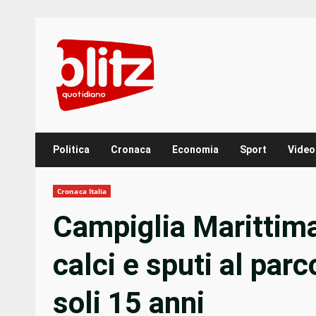
Skip
to
content
Politica
Cronaca
Economia
Sport
Video
Cronaca Italia
Campiglia Marittim
calci e sputi al par
soli 15 anni