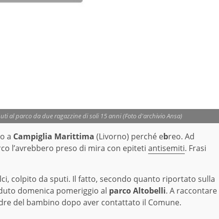
ti al parco da due ragazzine di soli 15 anni (Foto d'archivio Ansa)
to a
Campiglia Marittima
(Livorno) perché e
b
reo. Ad
arco l’avrebbero preso di mira con epiteti
antisemiti
. Frasi
i, colpito da sputi. Il fatto, secondo quanto riportato sulla
aduto domenica pomeriggio al
parco Altobelli
. A raccontare
padre del bambino dopo aver contattato il Comune.