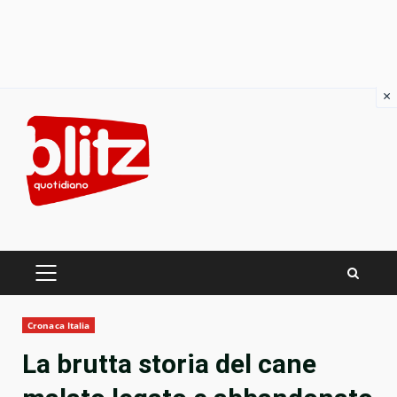
×
Skip
to
content
PRIMARY
MENU
Cronaca Italia
La brutta storia del cane