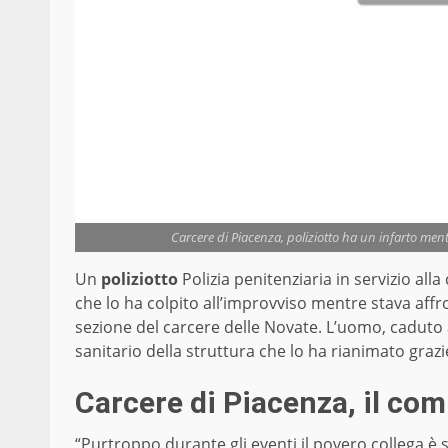
Carcere di Piacenza, poliziotto ha un infarto me
Un
poliziotto
Polizia penitenziaria in servizio alla
che lo ha colpito all’improvviso mentre stava aff
sezione del carcere delle Novate. L’uomo, caduto a
sanitario della struttura che lo ha rianimato grazie
Carcere di Piacenza, il co
“Purtroppo durante gli eventi il povero collega è