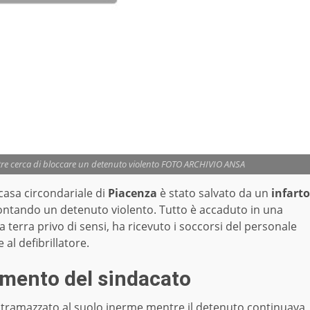
ntre cerca di bloccare un detenuto violento FOTO ARCHIVIO ANSA
 casa circondariale di
Piacenza
è stato salvato da un
infarto
rontando un detenuto violento. Tutto è accaduto in una
 terra privo di sensi, ha ricevuto i soccorsi del personale
 al defibrillatore.
mmento del sindacato
 stramazzato al suolo inerme mentre il detenuto continuava