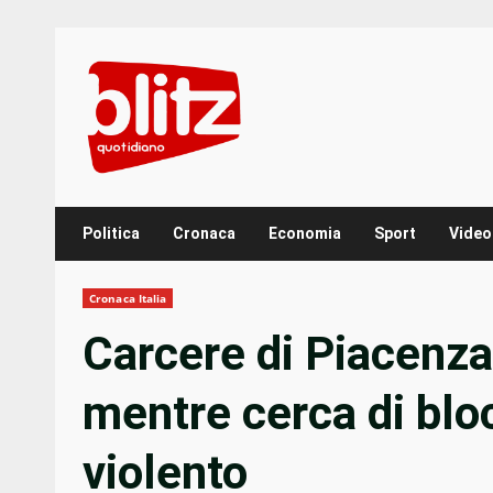
Skip
to
content
Politica
Cronaca
Economia
Sport
Video
Cronaca Italia
Carcere di Piacenza,
mentre cerca di blo
violento