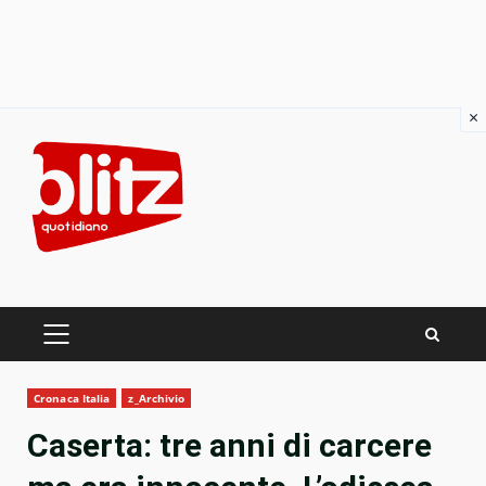
×
Skip
to
content
PRIMARY
MENU
Cronaca Italia
z_Archivio
Caserta: tre anni di carcere