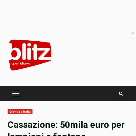
×
Skip
to
content
PRIMARY
MENU
Cronaca Italia
Cassazione: 50mila euro per