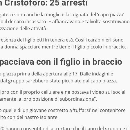
 Cristoforo: 25 arresti
agate ci sono anche la moglie e la cognata del ‘capo piazza’.
 il denaro incassato. E affiancavano e talvolta sostituivano
zzazione delle attività.
esenza dei figlioletti in tenera età. Così i carabinieri sono
na donna spacciare mentre tiene il
figlio
piccolo in braccio.
acciava con il figlio in braccio
a piazza prima della apertura alle 17. Dalle indagini è
e dal gruppo sarebbero state picchiate dal capo piazza.
 loro con il proprio cellulare e ne postava i video sui social
camente la loro posizione di subordinazione”.
 quelle di un giovane costretto a ‘tuffarsi’ nel contenitore
olto con del nastro isolante.
0 hanno consentito di accertare che il capo del gruppo e il