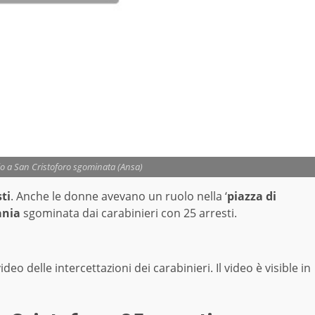
io a San Cristoforo sgominata (Ansa)
ti
. Anche le donne avevano un ruolo nella ‘
piazza di
ania
sgominata dai carabinieri con 25 arresti.
eo delle intercettazioni dei carabinieri. Il video è visible in