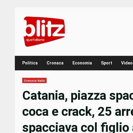
Skip
to
content
Politica
Cronaca
Economia
Sport
Video
Cronaca Italia
Catania, piazza spa
coca e crack, 25 arr
spacciava col figlio