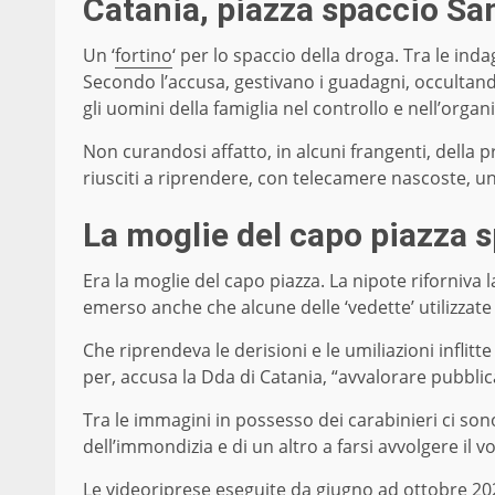
Catania, piazza spaccio San
Un ‘
fortino
‘ per lo spaccio della droga. Tra le ind
Secondo l’accusa, gestivano i guadagni, occultando
gli uomini della famiglia nel controllo e nell’organi
Non curandosi affatto, in alcuni frangenti, della pr
riusciti a riprendere, con telecamere nascoste, u
La moglie del capo piazza sp
Era la moglie del capo piazza. La nipote riforniva l
emerso anche che alcune delle ‘vedette’ utilizzat
Che riprendeva le derisioni e le umiliazioni inflitte
per, accusa la Dda di Catania, “avvalorare pubbli
Tra le immagini in possesso dei carabinieri ci sono
dell’immondizia e di un altro a farsi avvolgere il v
Le videoriprese eseguite da giugno ad ottobre 202