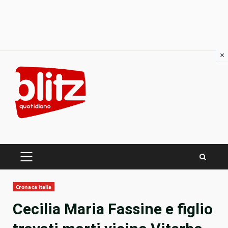
×
Skip
to
content
PRIMARY
MENU
Cronaca Italia
Cecilia Maria Fassine e figlio