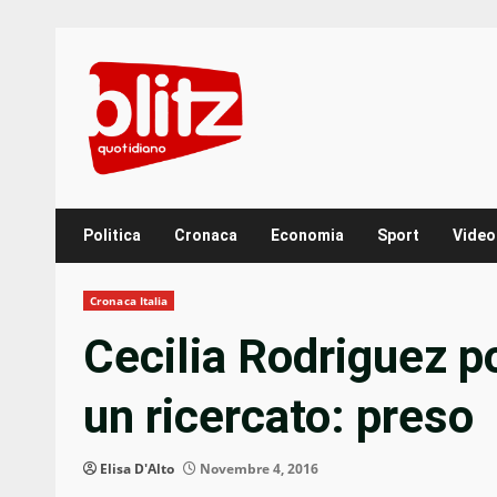
Skip
to
content
Politica
Cronaca
Economia
Sport
Video
Cronaca Italia
Cecilia Rodriguez p
un ricercato: preso
Elisa D'Alto
Novembre 4, 2016