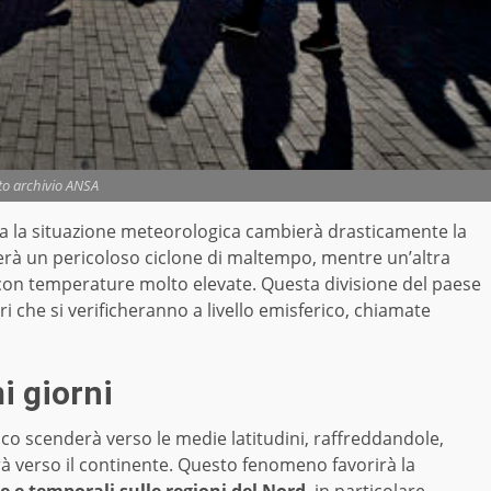
to archivio ANSA
, ma la situazione meteorologica cambierà drasticamente la
rà un pericoloso ciclone di maltempo, mentre un’altra
con temperature molto elevate. Questa divisione del paese
ri che si verificheranno a livello emisferico, chiamate
i giorni
co scenderà verso le medie latitudini, raffreddandole,
erà verso il continente. Questo fenomeno favorirà la
e e temporali sulle regioni del Nord
, in particolare