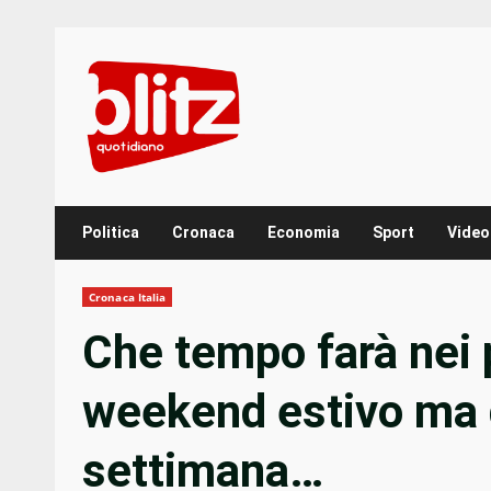
Skip
to
content
Politica
Cronaca
Economia
Sport
Video
Cronaca Italia
Che tempo farà nei 
weekend estivo ma 
settimana…