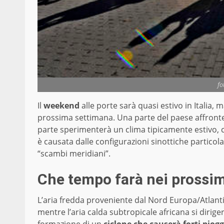
fo
Il
weekend
alle porte sarà quasi estivo in Italia
prossima settimana. Una parte del paese affronte
parte sperimenterà un clima tipicamente estivo, 
è causata dalle configurazioni sinottiche particola
“scambi meridiani”.
Che tempo farà nei prossim
L’aria fredda proveniente dal Nord Europa/Atlanti
mentre l’aria calda subtropicale africana si dirig
formazione di un
ciclone che causerà forti piogg