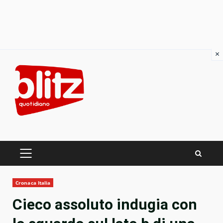
×
Skip
to
content
PRIMARY
MENU
Cronaca Italia
Cieco assoluto indugia con