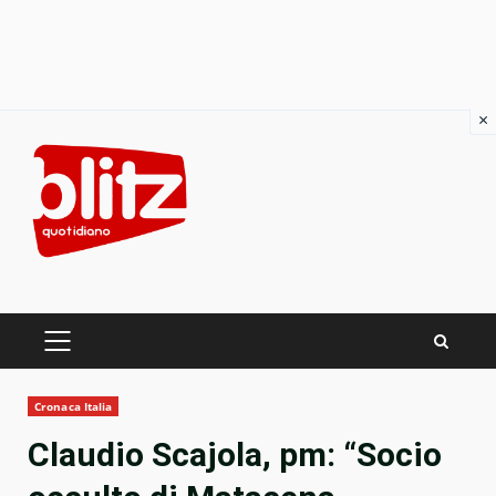
×
Skip
to
content
PRIMARY
MENU
Cronaca Italia
Claudio Scajola, pm: “Socio