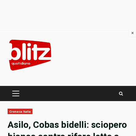
×
Skip
to
content
PRIMARY
MENU
Cronaca Italia
Asilo, Cobas bidelli: sciopero