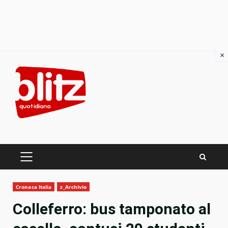
×
Skip
to
content
PRIMARY
MENU
Cronaca Italia
z_Archivio
Colleferro: bus tamponato al