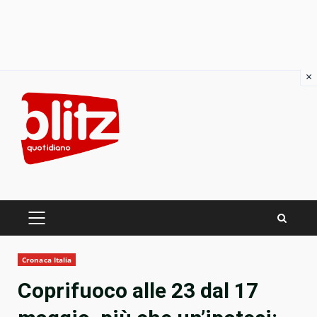
×
Skip
to
content
PRIMARY
MENU
Cronaca Italia
Coprifuoco alle 23 dal 17