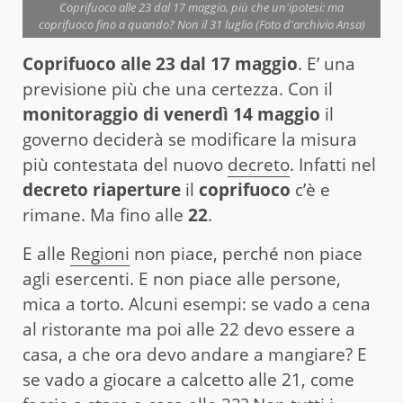
Coprifuoco alle 23 dal 17 maggio, più che un'ipotesi: ma
coprifuoco fino a quando? Non il 31 luglio (Foto d'archivio Ansa)
Coprifuoco alle 23 dal 17 maggio
. E’ una
previsione più che una certezza. Con il
monitoraggio di venerdì 14 maggio
il
governo deciderà se modificare la misura
più contestata del nuovo
decreto
. Infatti nel
decreto riaperture
il
coprifuoco
c’è e
rimane. Ma fino alle
22
.
E alle
Regioni
non piace, perché non piace
agli esercenti. E non piace alle persone,
mica a torto. Alcuni esempi: se vado a cena
al ristorante ma poi alle 22 devo essere a
casa, a che ora devo andare a mangiare? E
se vado a giocare a calcetto alle 21, come