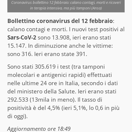
Coronavirus bollettino 12 febbraio: calano contagi, morti e ricoveri
in terapia intensiva, ma più tamponi (Ansa)
Bollettino coronavirus del 12 febbraio
:
calano contagi e morti. I nuovi test positivi al
Sars-CoV-2
sono 13.908, ieri erano stati
15.147. In diminuzione anche le vittime:
sono 316. Ieri erano state 391.
Sono stati 305.619 i test (tra tamponi
molecolari e antigenici rapidi) effettuati
nelle ultime 24 ore in Italia, secondo i dati
del ministero della Salute. Ieri erano stati
292.533 (13mila in meno). Il tasso di
positività è del 4,5% (ieri 5,1%, lo 0,6 in più
di oggi).
Aggiornamento ore 18:49