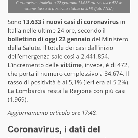
Coronavirus, bollettino 22 gennaio: 13.633 nuovi casi e 472 le
vittime, tasso di positività stabile al 5,1% (foto ANSA)
Sono
13.633 i nuovi casi di coronavirus
in
Italia nelle ultime 24 ore, secondo il
bollettino di oggi 22 gennaio
del Ministero
della Salute. Il totale dei casi dall’inizio
dell’emergenza sale così a 2.441.854.
L’incremento delle
vittime
, invece, è di 472,
che porta il numero complessivo a 84.674. Il
tasso di positività è al 5,1% (ieri era al 5,2%).
La Lombardia resta la Regione con più casi
(1.969).
Aggiornamento articolo ore 17:48.
Coronavirus
, i dati del