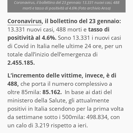
Coronavirus, il bollettino del 23 gennaio: 13.331 nuovi casi, 488
morti e tasso di positività al 4.6% (Foto archivio Ansa)
Coronavirus
, il bollettino del 23 gennaio:
13.331 nuovi casi, 488 morti e
tasso di
positività al 4.6%.
Sono 13.331 i nuovi casi
di Covid in Italia nelle ultime 24 ore, per un
totale dall’inizio dell’emergenza di
2.455.185.
L’incremento delle vittime, invece, è di
488,
che porta il numero complessivo a
oltre 85mila:
85.162.
In base ai dati del
ministero della Salute, gli attualmente
positivi in Italia scendono per la prima volta
da settimane sotto i 500mila: 498.834, con
un calo di 3.219 rispetto a ieri.