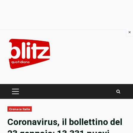
×
Skip
to
content
PRIMARY
MENU
Cronaca Italia
Coronavirus, il bollettino del