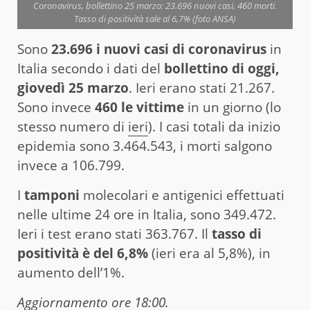
Coronavirus, bollettino 25 marzo: 23.696 nuovi casi, 460 morti.
Tasso di positività sale al 6,7% (foto ANSA)
Sono
23.696 i nuovi casi di coronavirus
in
Italia secondo i dati del
bollettino di oggi,
giovedì 25 marzo
. Ieri erano stati 21.267.
Sono invece
460 le vittime
in un giorno (lo
stesso numero di
ieri
). I casi totali da inizio
epidemia sono 3.464.543, i morti salgono
invece a 106.799.
I
tamponi
molecolari e antigenici effettuati
nelle ultime 24 ore in Italia, sono 349.472.
Ieri i test erano stati 363.767. Il
tasso di
positività è del 6,8%
(ieri era al 5,8%), in
aumento dell’1%.
Aggiornamento ore 18:00.