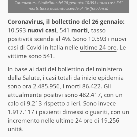
Coronavirus, il bollettino del 26 gennaio: 10.593 nuovi casi, 541
morti, tasso positività scende al 4% (foto Ansa)
Coronavirus, il bollettino del 26 gennaio:
10.593
nuovi casi,
541
morti,
tasso
positività scende al 4%. Sono 10.593 i nuovi
casi di Covid in Italia nelle
ultime 24 ore
. Le
vittime sono 541.
In base ai dati del bollettino del ministero
della Salute, i casi totali da inizio epidemia
sono ora 2.485.956, i morti 86.422. Gli
attualmente positivi sono 482.417, con un
calo di 9.213 rispetto a ieri. Sono invece
1.917.117 i pazienti dimessi o guariti, con un
incremento nelle ultime 24 ore di 19.256
unità.