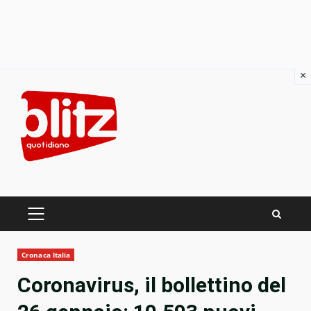
×
Skip
to
content
PRIMARY
MENU
Cronaca Italia
Coronavirus, il bollettino del