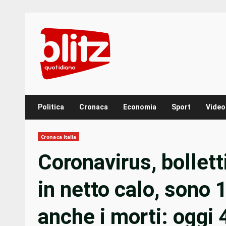
Skip
to
content
Politica
Cronaca
Economia
Sport
Video
Cronaca Italia
Coronavirus, bollet
in netto calo, sono
anche i morti: oggi