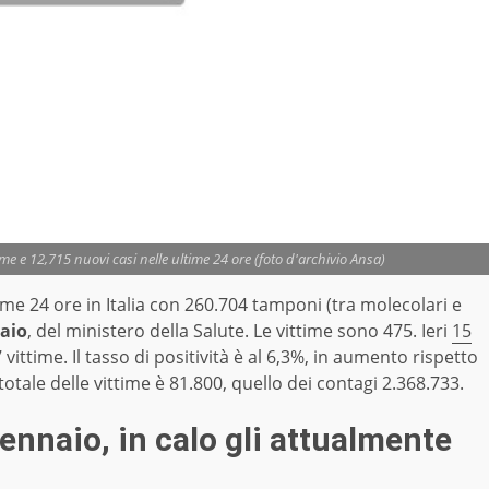
ime e 12,715 nuovi casi nelle ultime 24 ore (foto d'archivio Ansa)
ime 24 ore in Italia con 260.704 tamponi (tra molecolari e
naio
, del ministero della Salute. Le vittime sono 475. Ieri
15
vittime. Il tasso di positività è al 6,3%, in aumento rispetto
l totale delle vittime è 81.800, quello dei contagi 2.368.733.
gennaio
, in calo gli attualmente