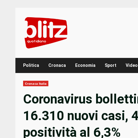
Skip
to
content
Politica
Cronaca
Economia
Sport
Video
Cronaca Italia
Coronavirus bollett
16.310 nuovi casi, 
positività al 6,3%