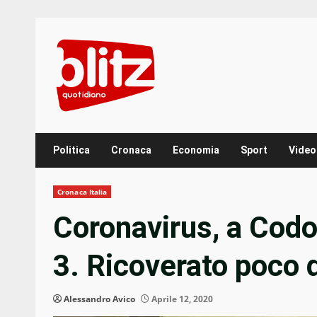
Skip
to
content
Politica
Cronaca
Economia
Sport
Video
Cronaca Italia
Coronavirus, a Codo
3. Ricoverato poco 
Alessandro Avico
Aprile 12, 2020