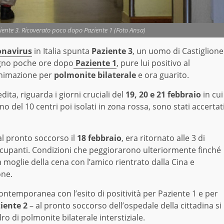
ente 3. Ricoverato poco dopo Paziente 1 (Foto Ansa)
onavirus
in Italia spunta
Paziente 3
, un uomo di Castiglione
ogno poche ore dopo
Paziente 1
, pure lui positivo al
ianimazione per
polmonite bilaterale
e ora guarito.
dita, riguarda i giorni cruciali del
19, 20 e 21 febbraio
in cui
o del 10 centri poi isolati in zona rossa, sono stati accertat
al pronto soccorso il
18 febbraio
, era ritornato alle 3 di
ccupanti. Condizioni che peggiorarono ulteriormente finché
a moglie della cena con l’amico rientrato dalla Cina e
one.
contemporanea con l’esito di positività per Paziente 1 e per
iente 2
– al pronto soccorso dell’ospedale della cittadina si
 di polmonite bilaterale interstiziale.