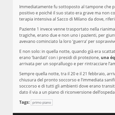
Immediatamente fu sottoposto al tampone che 
positivo e poiché il suo stato era grave ma non co
terapia intensiva al Sacco di Milano da dove, rife
Paziente 1 invece venne trasportato nella rianim
tragiche, erano due e non uno i pazienti, per giunt
avevano cominciato la loro ‘guerra’ per sopravviv
E non solo: in quella notte, quando già era scattato
erano ‘bardati’ con i presidi di protezione,
una équ
arrivata per un sopralluogo e per rintracciare l’am
Sempre quella notte, tra il 20 e il 21 febbraio, arri
chiusura del pronto soccorso e l’immediata sanif
soccorso e di tutti gli ambienti dove erano transita
dato il via a un piano di riconversione dell’osped
Tags:
primo piano