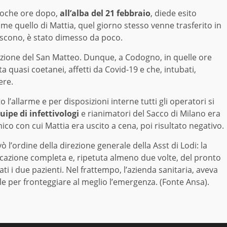
poche ore dopo,
all’alba del 21 febbraio
, diede esito
me quello di Mattia, quel giorno stesso venne trasferito in
riscono, è stato dimesso da poco.
azione del San Matteo. Dunque, a Codogno, in quelle ore
a quasi coetanei, affetti da Covid-19 e che, intubati,
ere.
 l’allarme e per disposizioni interne tutti gli operatori si
ipe di infettivologi
e rianimatori del Sacco di Milano era
ico con cui Mattia era uscito a cena, poi risultato negativo.
vò l’ordine della direzione generale della Asst di Lodi: la
icazione completa e, ripetuta almeno due volte, del pronto
ti i due pazienti. Nel frattempo, l’azienda sanitaria, aveva
ale per fronteggiare al meglio l’emergenza. (Fonte Ansa).