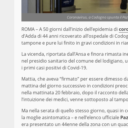
Coronavirus, a Codogno spunta il Pazi
ROMA – A 50 giorni dall’inizio dell’epidemia di
cor
d’Adda di 44 anni ricoverato all’ospedale di Cod
tampone e pure lui finito in gravi condizioni in r
La vicenda, riportata dall’Ansa e finora rimasta ine
nel presidio sanitario del comune del lodigiano, un
i primi casi positivi di Covid-19.
Mattia, che aveva “firmato” per essere dimesso d
mattina del giorno successivo in condizioni preo
nella mattinata 20 febbraio, dopo il racconto dell
l’intuizione dei medici, venne sottoposto al tamp
Ma nella serata di quello stesso giorno, quasi in 
la moglie asintomatica – e nell’elenco ufficiale
Paz
era presentato un 44enne della zona con un quadro