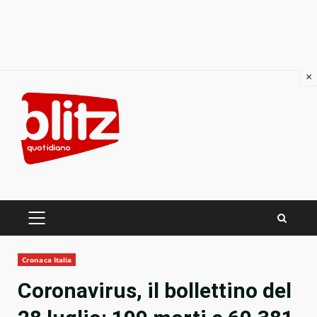
×
Skip
to
content
PRIMARY
MENU
Cronaca Italia
Coronavirus, il bollettino del