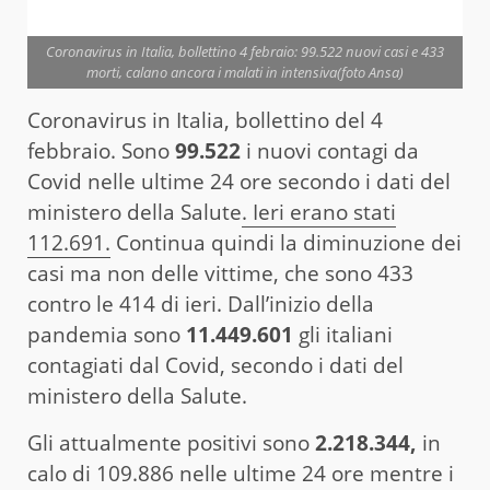
Coronavirus in Italia, bollettino 4 febraio: 99.522 nuovi casi e 433
morti, calano ancora i malati in intensiva(foto Ansa)
Coronavirus in Italia, bollettino del 4
febbraio. Sono
99.522
i nuovi contagi da
Covid nelle ultime 24 ore secondo i dati del
ministero della Salute
. Ieri erano stati
112.691.
Continua quindi la diminuzione dei
casi ma non delle vittime, che sono 433
contro le 414 di ieri. Dall’inizio della
pandemia sono
11.449.601
gli italiani
contagiati dal Covid, secondo i dati del
ministero della Salute.
Gli attualmente positivi sono
2.218.344,
in
calo di 109.886 nelle ultime 24 ore mentre i