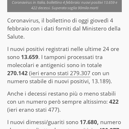
Coronavirus in Italia, bollettino 4 febbraio: nuovi positivi 13.659 e
422 decessi. Superata soglia 90mila morti
Coronavirus, il bollettino di oggi giovedì 4
febbraio con i dati forniti dal Ministero della
Salute.
I nuovi positivi registrati nelle ultime 24 ore
sono
13.659
. I tamponi processati tra
molecolari e antigenici sono in totale
270.142
(
ieri erano stati 279.307
con un
numero stabile di nuovi positivi, 13.189).
Anche i decessi restano più o meno stabili
con un numero però sempre altissimo:
422
(ieri erano stati 477).
I nuovi dimessi/guariti sono
17.680,
numero