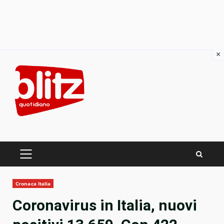
×
Skip
to
content
PRIMARY
MENU
Cronaca Italia
Coronavirus in Italia, nuovi