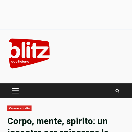
Skip
to
content
PRIMARY
MENU
Cronaca Italia
Corpo, mente, spirito: un