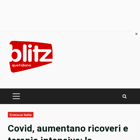
×
Skip
to
content
PRIMARY
MENU
Cronaca Italia
Covid, aumentano ricoveri e