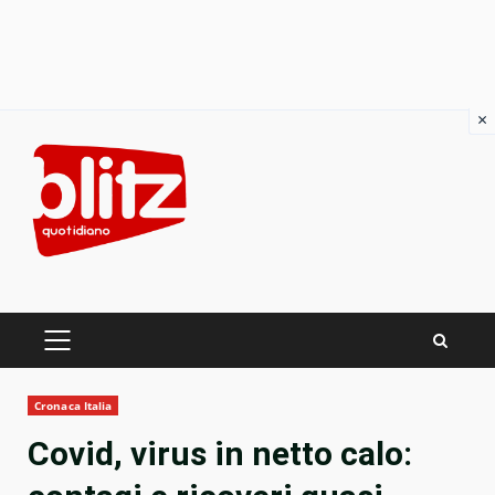
×
Skip
to
content
PRIMARY
MENU
Cronaca Italia
Covid, virus in netto calo: