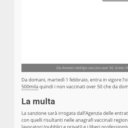
Da domani obbligo vaccino over 50, Green Pas
Da domani, martedì 1 febbraio, entra in vigore l’o
500mila
quindi i non vaccinati over 50 che da do
La multa
La sanzione sarà irrogata dall’Agenzia delle entrat
con quelli risultanti nelle anagrafi vaccinali region
lavoratori (pubblici e privati) e i liberi professio