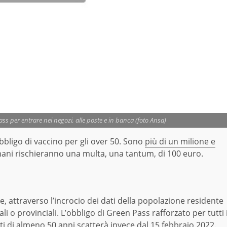
s per entrare nei negozi, alle poste e in banca (foto Ansa)
bbligo di vaccino per gli over 50. Sono
più di un milione e
mani rischieranno una multa, una tantum, di 100 euro.
e, attraverso l’incrocio dei dati della popolazione residente
ali o provinciali. L’obbligo di Green Pass rafforzato per tutti 
nisti di almeno 50 anni scatterà invece dal 15 febbraio 2022.