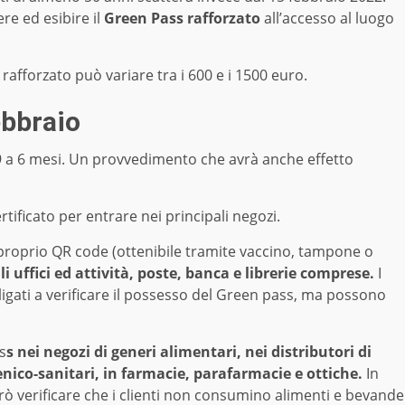
re ed esibire il
Green Pass rafforzato
all’accesso al luogo
afforzato può variare tra i 600 e i 1500 euro.
ebbraio
 9 a 6 mesi. Un provvedimento che avrà anche effetto
rtificato per entrare nei principali negozi.
l proprio QR code (ottenibile tramite vaccino, tampone o
i uffici ed attività, poste, banca e librerie comprese.
I
bligati a verificare il possesso del Green pass, ma possono
s
s nei negozi di generi alimentari, nei distributori di
ienico-sanitari, in farmacie, parafarmacie e ottiche.
In
però verificare che i clienti non consumino alimenti e bevande