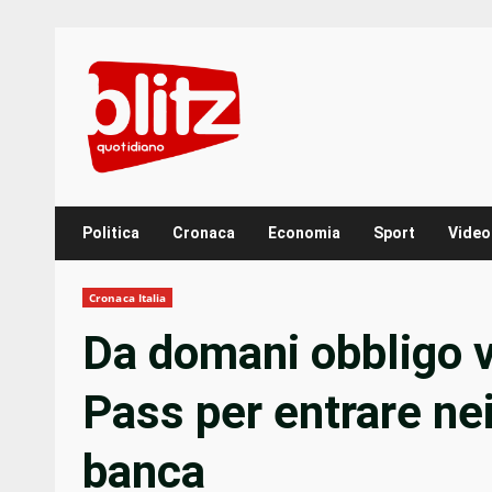
Skip
to
content
Politica
Cronaca
Economia
Sport
Video
Cronaca Italia
Da domani obbligo v
Pass per entrare nei
banca