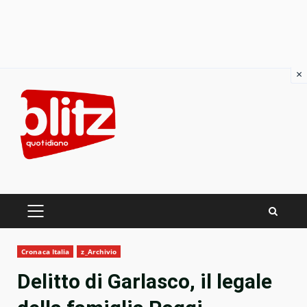
×
Skip
to
content
PRIMARY
MENU
Cronaca Italia
z_Archivio
Delitto di Garlasco, il legale