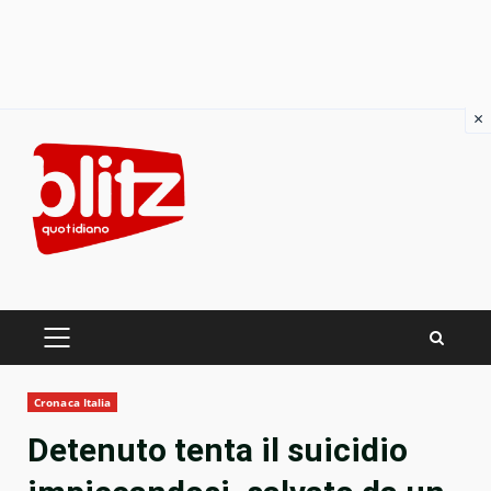
×
Skip
to
content
PRIMARY
MENU
Cronaca Italia
Detenuto tenta il suicidio