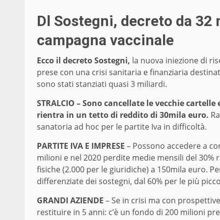
Dl Sostegni, decreto da 32 m
campagna vaccinale
Ecco il decreto Sostegni,
la nuova iniezione di ri
prese con una crisi sanitaria e finanziaria destina
sono stati stanziati quasi 3 miliardi.
STRALCIO – Sono cancellate le vecchie cartelle 
rientra in un tetto di reddito di 30mila euro.
Rat
sanatoria ad hoc per le partite Iva in difficoltà.
PARTITE IVA E IMPRESE
– Possono accedere a cont
milioni e nel 2020 perdite medie mensili del 30% r
fisiche (2.000 per le giuridiche) a 150mila euro. Pe
differenziate dei sostegni, dal 60% per le più picco
GRANDI AZIENDE
– Se in crisi ma con prospettiv
restituire in 5 anni: c’è un fondo di 200 milioni pr