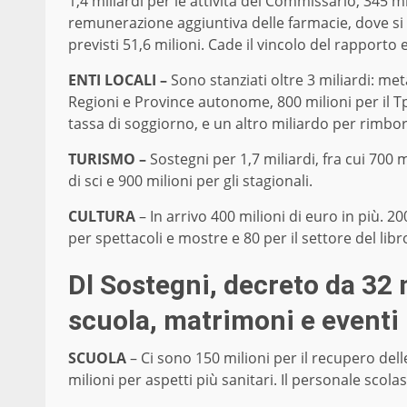
1,4 miliardi per le attività del Commissario, 345 m
remunerazione aggiuntiva delle farmacie, dove si 
previsti 51,6 milioni. Cade il vincolo del rapporto 
ENTI LOCALI –
Sono stanziati oltre 3 miliardi: metà
Regioni e Province autonome, 800 milioni per il Tp
tassa di soggiorno, e un altro miliardo per rimbors
TURISMO –
Sostegni per 1,7 miliardi, fra cui 700 
di sci e 900 milioni per gli stagionali.
CULTURA
– In arrivo 400 milioni di euro in più. 2
per spettacoli e mostre e 80 per il settore del libro 
Dl Sostegni, decreto da 32 m
scuola, matrimoni e eventi
SCUOLA
– Ci sono 150 milioni per il recupero dell
milioni per aspetti più sanitari. Il personale scola