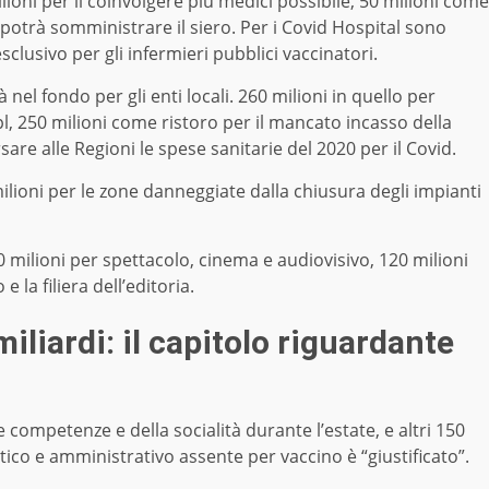
ilioni per il coinvolgere più medici possibile, 50 milioni come
potrà somministrare il siero. Per i Covid Hospital sono
esclusivo per gli infermieri pubblici vaccinatori.
 nel fondo per gli enti locali. 260 milioni in quello per
l, 250 milioni come ristoro per il mancato incasso della
are alle Regioni le spese sanitarie del 2020 per il Covid.
milioni per le zone danneggiate dalla chiusura degli impianti
00 milioni per spettacolo, cinema e audiovisivo, 120 milioni
e la filiera dell’editoria.
iliardi: il capitolo riguardante
e competenze e della socialità durante l’estate, e altri 150
stico e amministrativo assente per vaccino è “giustificato”.