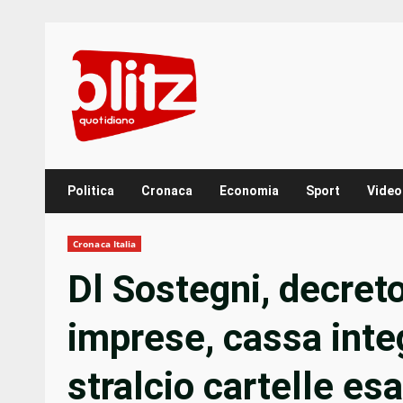
Skip
to
content
Politica
Cronaca
Economia
Sport
Video
Cronaca Italia
Dl Sostegni, decreto
imprese, cassa inte
stralcio cartelle esa