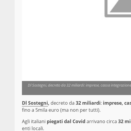
Dl Sostegni, decreto da 32 miliardi: imprese, cassa integrazione, 
Dl Sostegni
,
decreto da
32 miliardi
:
imprese, cass
fino a 5mila euro (ma non per tutti).
Agli italiani
piegati dal Covid
arrivano circa
32 mi
enti locali.