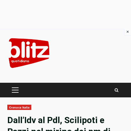
×
Skip
to
content
PRIMARY
MENU
Cronaca Italia
Dall’Idv al Pdl, Scilipoti e