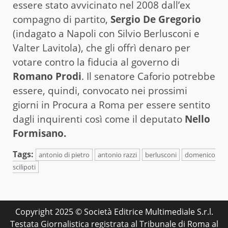
essere stato avvicinato nel 2008 dall’ex
compagno di partito,
Sergio De Gregorio
(indagato a Napoli con Silvio Berlusconi e
Valter Lavitola), che gli offrì denaro per
votare contro la fiducia al governo di
Romano Prodi
. Il senatore Caforio potrebbe
essere, quindi, convocato nei prossimi
giorni in Procura a Roma per essere sentito
dagli inquirenti così come il deputato
Nello
Formisano.
Tags:
antonio di pietro
antonio razzi
berlusconi
domenico
scilipoti
Copyright 2025 © Società Editrice Multimediale S.r.l.
Testata Giornalistica registrata al Tribunale di Roma al