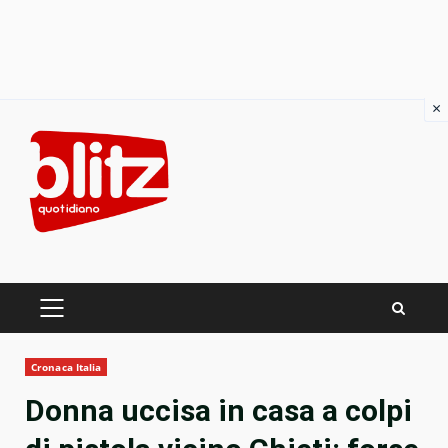
×
Skip
to
content
PRIMARY
MENU
Cronaca Italia
Donna uccisa in casa a colpi