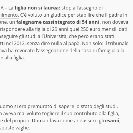
A – La
figlia non si laurea:
stop all’assegno di
nimento.
C’è voluto un giudice per stabilire che il padre in
one, un
falegname cassintegrato di 54 anni,
non doveva
rispondere alla figlia di 29 anni quei 250 euro mensili dati
seguire gli studi all’Università, che però erano stati
tti nel 2012, senza dire nulla al papà. Non solo: il tribunale
va ha revocato l’assegnazione della casa di famiglia alla
 alla figlia.
l’uomo si era premurato di sapere lo stato degli studi.
eva mai voluto togliere il suo contributo alla figlia,
ore del proprio. Domandava come andassero gli
esami,
isposte vaghe.