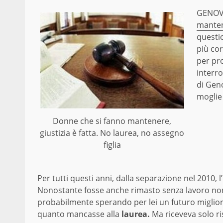
GENOV
mante
questi
più cor
per pro
interro
di Geno
moglie e
Donne che si fanno mantenere,
giustizia è fatta. No laurea, no assegno
figlia
Per tutti questi anni, dalla separazione nel 2010, 
Nonostante fosse anche rimasto senza lavoro non av
probabilmente sperando per lei un futuro migli
quanto mancasse alla
laurea.
Ma riceveva solo r