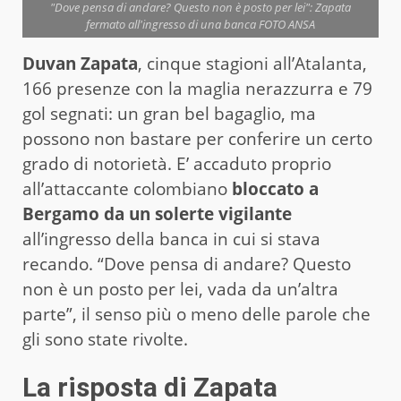
"Dove pensa di andare? Questo non è posto per lei": Zapata
fermato all'ingresso di una banca FOTO ANSA
Duvan Zapata
, cinque stagioni all’Atalanta,
166 presenze con la maglia nerazzurra e 79
gol segnati: un gran bel bagaglio, ma
possono non bastare per conferire un certo
grado di notorietà. E’ accaduto proprio
all’attaccante colombiano
bloccato a
Bergamo da un solerte vigilante
all’ingresso della banca in cui si stava
recando. “Dove pensa di andare? Questo
non è un posto per lei, vada da un’altra
parte”, il senso più o meno delle parole che
gli sono state rivolte.
La risposta di Zapata