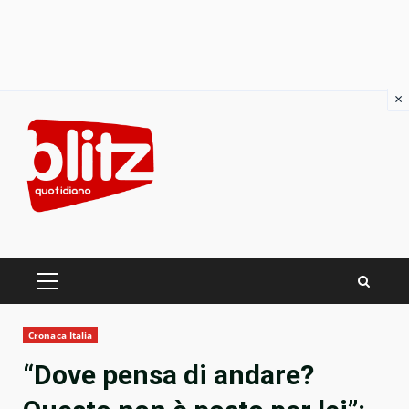
×
Skip
to
content
PRIMARY
MENU
Cronaca Italia
“Dove pensa di andare?