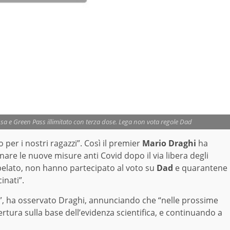
ossa e Green Pass illimitato con terza dose. Lega non vota regole Dad
per i nostri ragazzi”. Così il premier
Mario
Draghi
ha
nare le nuove misure anti Covid dopo il via libera degli
elato, non hanno partecipato al voto su
Dad
e quarantene
inati”.
ti”, ha osservato Draghi, annunciando che “nelle prossime
rtura sulla base dell’evidenza scientifica, e continuando a