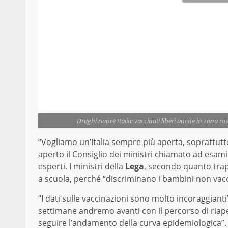
Draghi riapre Italia: vaccinati liberi anche in zona r
“Vogliamo un’Italia sempre più aperta, soprattutto 
aperto il Consiglio dei ministri chiamato ad esami
esperti. I ministri della
Lega
, secondo quanto trap
a scuola, perché “discriminano i bambini non vacc
“I dati sulle vaccinazioni sono molto incoraggian
settimane andremo avanti con il percorso di riape
seguire l’andamento della curva epidemiologica”.