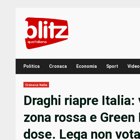
Skip
to
content
Politica
Cronaca
Economia
Sport
Video
Cronaca Italia
Draghi riapre Italia:
zona rossa e Green 
dose. Lega non vota