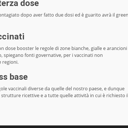
terza dose
contagiato dopo aver fatto due dosi ed è guarito avrà il gree
ccinati
n dose booster le regole di zone bianche, gialle e arancioni
o, spiegano fonti governative, per i vaccinati non
e regioni.
ass base
egole vaccinali diverse da quelle del nostro paese, e dunque
utture ricettive e a tutte quelle attività in cui è richiesto i