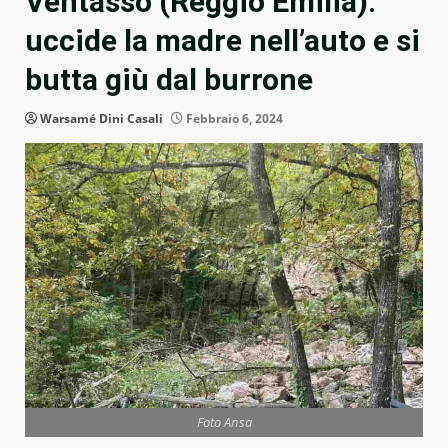
Ventasso (Reggio Emilia):
uccide la madre nell’auto e si
butta giù dal burrone
Warsamé Dini Casali
Febbraio 6, 2024
Foto Ansa