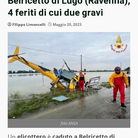
Belricetto di Lugo (Ravenna),
4 feriti di cui due gravi
FIlippo Limoncelli
Maggio 20, 2023
foto ANSA
Un
elicottero
è
caduto a Belricetto di