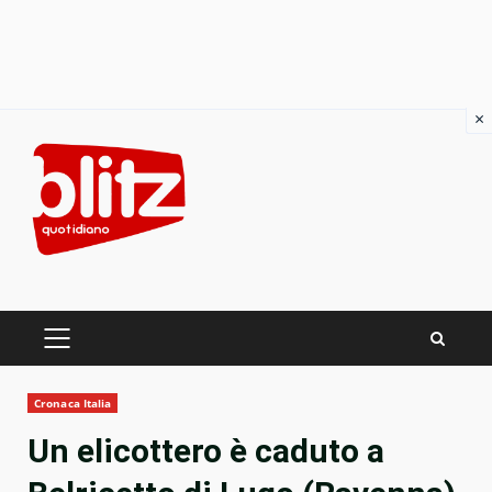
×
Skip
to
content
PRIMARY
MENU
Cronaca Italia
Un elicottero è caduto a