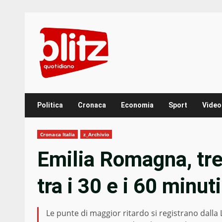
Skip
to
content
Politica
Cronaca
Economia
Sport
Video
Cronaca Italia
z_Archivio
Emilia Romagna, tre
tra i 30 e i 60 minuti
Le punte di maggior ritardo si registrano dall