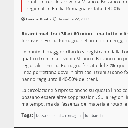
quattro treni in arrivo da Milano e Bolzano con p
regionali in Emilia-Romagna è stata del 20%
Lorenzo Briotti
Dicembre 22, 2009
Ritardi medi fra i 30 e i 60 minuti ma tutte le 
ferrovie in Emilia-Romagna nel primo pomeriggio
Le punte di maggior ritardo si registrano dalla L
quattro treni in arrivo da Milano e Bolzano con pun
regionali in Emilia-Romagna è stata del 20%; quelle
linea porrettana dove in altri casi i treni si sono f
hanno raggiunto il 40-50% del treni.
La circolazione è ripresa anche su questa linea c
possano essere altre soppressioni. Sulla regioni 
maltempo, ma dall’assenza del materiale rotabile p
Tags:
bolzano
emilia romagna
lombardia