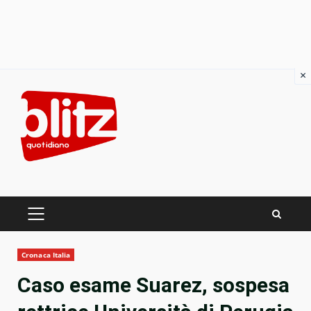
×
Skip
to
content
PRIMARY
MENU
Cronaca Italia
Caso esame Suarez, sospesa