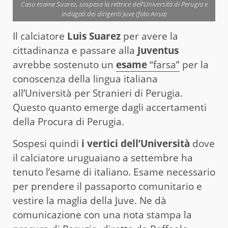
Caso esame Suarez, sospesa la rettrice dell’Università di Perugia e
indagati dei dirigenti Juve (foto Ansa)
Il calciatore
Luis Suarez
per avere la
cittadinanza e passare alla
Juventus
avrebbe sostenuto un
esame
“farsa”
per la
conoscenza della lingua italiana
all’Università per Stranieri di Perugia.
Questo quanto emerge dagli accertamenti
della Procura di Perugia.
Sospesi quindi
i vertici dell’Università
dove
il calciatore uruguaiano a settembre ha
tenuto l’esame di italiano. Esame necessario
per prendere il passaporto comunitario e
vestire la maglia della Juve. Ne dà
comunicazione con una nota stampa la