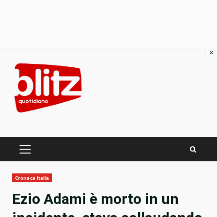
×
Skip
to
content
PRIMARY
MENU
Cronaca Italia
Ezio Adami è morto in un