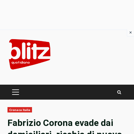
×
Skip
to
content
PRIMARY
MENU
Cronaca Italia
Fabrizio Corona evade dai