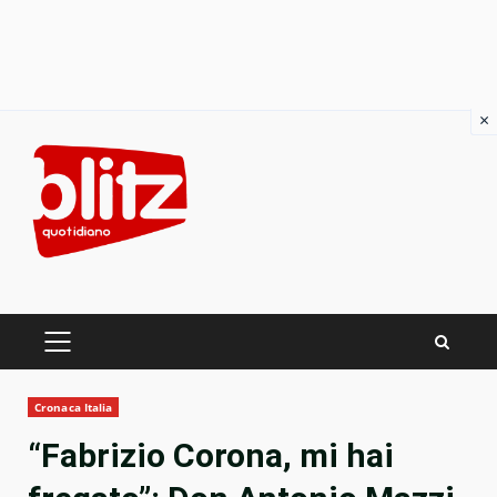
×
Skip
to
content
PRIMARY
MENU
Cronaca Italia
“Fabrizio Corona, mi hai