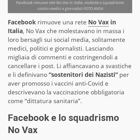
Facebook rimuove rete No Vax in Italia, molestie e squadrismo
contro medici e giornalisti FOTO ANSA
Facebook
rimuove una rete
No Vax
in
Italia
, No Vax che molestavano in massa i
loro bersagli sui social media, solitamente
medici, politici e giornalisti. Lasciando
migliaia di commenti e costringendoli a
cancellare i post. Li affiancavano a svastiche
e li definivano
“sostenitori dei Nazisti”
per
aver promosso i vaccini anti-Covid e
descrivevano la vaccinazione obbligatoria
come “dittatura sanitaria”.
Facebook e lo squadrismo
No Vax