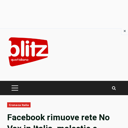
×
Skip
to
content
PRIMARY
MENU
Cronaca Italia
Facebook rimuove rete No