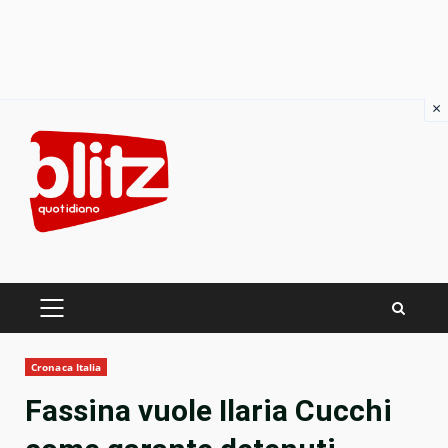
×
Skip
to
content
PRIMARY
MENU
Cronaca Italia
Fassina vuole Ilaria Cucchi