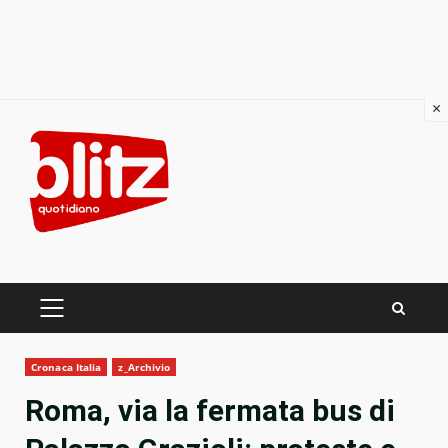
×
Skip
to
content
PRIMARY
MENU
Cronaca Italia
z_Archivio
Roma, via la fermata bus di