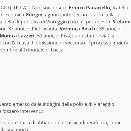
GIO (LUCCA) – Non soccorsero
Franco Panariello,
fratello
tore comico
Giorgio
,
agonizzante per un infarto sulla
a della Repubblica di Viareggio (Lucca): per questo
Stefano
ni,
37 anni, di Pietrasanta,
Veronica Boschi
, 39 anni, di
Monica Lazzeri,
52 anni, di Pisa, sono stati
rinviati a
o con l’accusa di omissione di soccorso.
Il processo inizierà
ovembre al Tribunale di Lucca.
uanto emerso dalle indagini della polizia di Viareggio,
 fossero intervenuti.
lle, una storia di abbandoni e tossicodipendenza, come
lla sua morte.