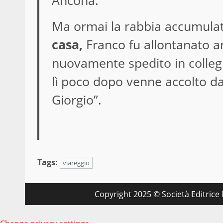
Ancona.
Ma ormai la rabbia accumulat
casa,
Franco fu allontanato an
nuovamente spedito in colleg
lì poco dopo venne accolto da
Giorgio”.
Tags:
viareggio
Copyright 2025 © Società Editrice M