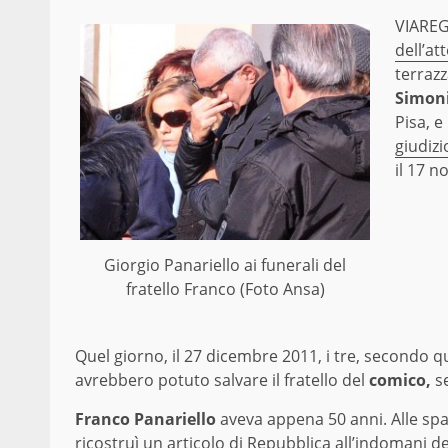
VIAREG
dell’at
terrazz
Simoni
Pisa, e
giudizi
il 17 n
Giorgio Panariello ai funerali del
fratello Franco (Foto Ansa)
Quel giorno, il 27 dicembre 2011, i tre, secondo q
avrebbero potuto salvare il fratello del
comico,
se
Franco Panariello
aveva appena 50 anni. Alle spa
ricostruì un articolo di
Repubblica
all’indomani de