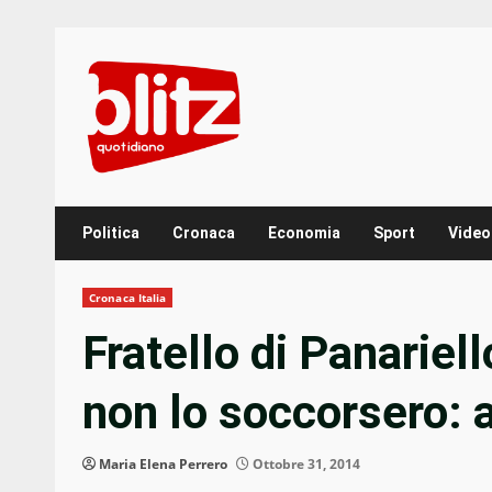
Skip
to
content
Politica
Cronaca
Economia
Sport
Video
Cronaca Italia
Fratello di Panariello
non lo soccorsero: 
Maria Elena Perrero
Ottobre 31, 2014